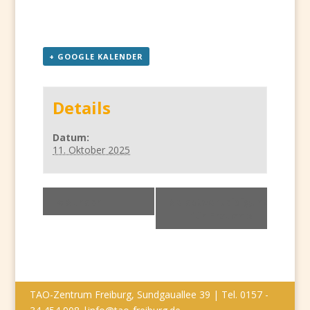
+ GOOGLE KALENDER
Details
Datum:
11. Oktober 2025
«
Surber
Selbstverteidigung
für Frauen
»
TAO-Zentrum Freiburg, Sundgauallee 39 | Tel. 0157 -