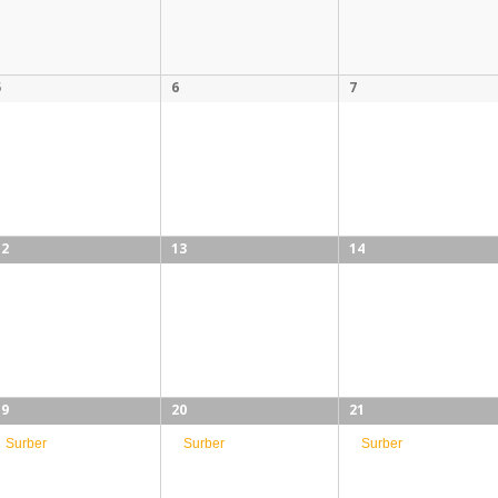
5
6
7
12
13
14
19
20
21
Surber
Surber
Surber