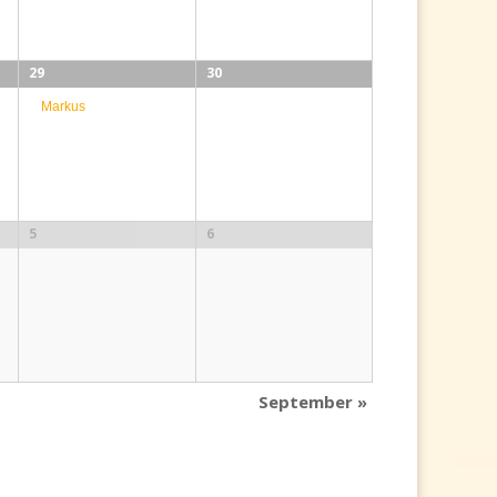
29
30
Markus
5
6
September
»