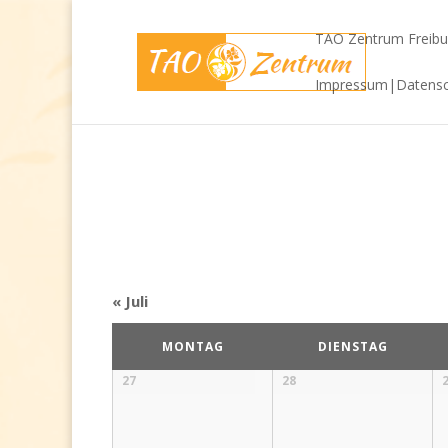
TAO Zentrum Freibu
Impressum|Datensc
«
Juli
Kalender
MONTAG
DIENSTAG
von
Kalender
27
28
Veranstaltungen
von
Veranstaltungen