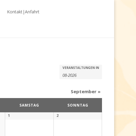
Kontakt|Anfahrt
Veranstaltungen
Veranstaltungen
VERANSTALTUNGEN IN
Suche
Suche
und
September
»
Ansichten,
SAMSTAG
SONNTAG
Navigation
1
2