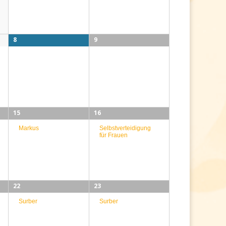
8
9
15
16
Selbstverteidigung
Markus
für Frauen
22
23
Surber
Surber