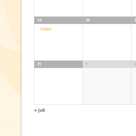
24
25
Surber
31
1
«
Juli